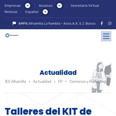
Empresas
Accesos
Secretaría Virtual
Noticias
Español
AMPA
Alhamilla La Rambla
-
Asoc.A.A. S.J. Bosco
Actualidad
IES Alhamilla
Actualidad
FP
Comercio y Marketing
T
Talleres del KIT de