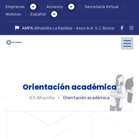
Empresas
Accesos
Secretaría Virtual
Noticias
Español
AMPA
Alhamilla La Rambla
-
Asoc.A.A. S.J. Bosco
Orientación académica
IES Alhamilla
Orientación académica