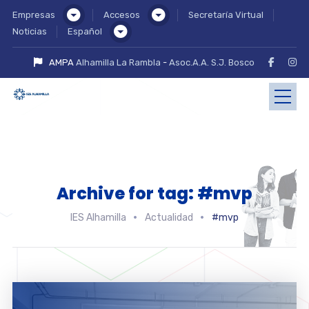
Empresas
Accesos
Secretaría Virtual
Noticias
Español
AMPA
Alhamilla La Rambla
-
Asoc.A.A. S.J. Bosco
Archive for tag: #mvp
IES Alhamilla
Actualidad
#mvp