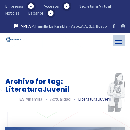
Empresas
Accesos
Secretaría Virtual
Noticias
Español
AMPA
Alhamilla La Rambla
-
Asoc.A.A. S.J. Bosco
Archive for tag:
LiteraturaJuvenil
IES Alhamilla
Actualidad
LiteraturaJuvenil