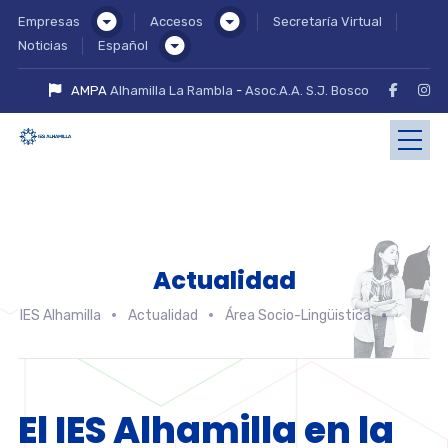
Empresas
Accesos
Secretaría Virtual
Noticias
Español
AMPA
Alhamilla La Rambla
-
Asoc.A.A. S.J. Bosco
Actualidad
IES Alhamilla
Actualidad
Área Socio-Lingüistica
El IES Alhamilla en la