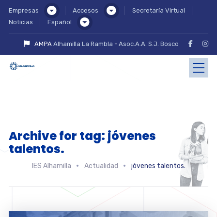
Empresas
Accesos
Secretaría Virtual
Noticias
Español
AMPA
Alhamilla La Rambla
-
Asoc.A.A. S.J. Bosco
Archive for tag: jóvenes
talentos.
IES Alhamilla
Actualidad
jóvenes talentos.