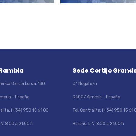
 Rambla
Sede Cortijo Grand
eríco García Lorca, 130
C/ Nogal s/n
mería – España
04007 Almería – España
ralita: (+34) 950 15 61 00
Tel. Centralita: (+34) 950 15 61 
-V, 8:00 a 21:00 h
Horario: L-V, 8:00 a 21:00 h