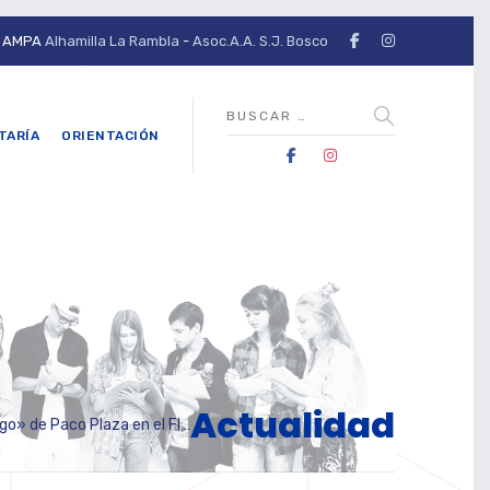
AMPA
Alhamilla La Rambla
-
Asoc.A.A. S.J. Bosco
TARÍA
ORIENTACIÓN
Actualidad
 Paco Plaza en el FICAL 2024