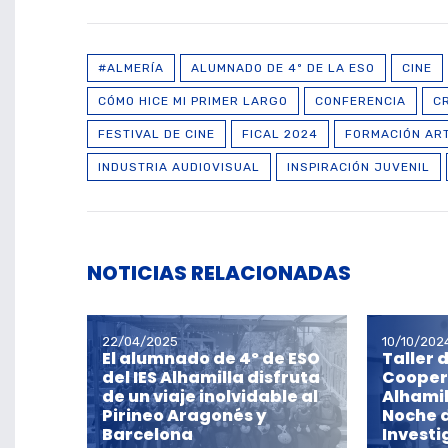
#ALMERÍA
ALUMNADO DE 4º DE LA ESO
CINE
CÓMO HICE MI PRIMER LARGO
CONFERENCIA
C
FESTIVAL DE CINE
FICAL 2024
FORMACIÓN ART
INDUSTRIA AUDIOVISUAL
INSPIRACIÓN JUVENIL
NOTICIAS RELACIONADAS
22/04/2025
10/10/202
El alumnado de 4º de ESO
Taller 
del IES Alhamilla disfruta
Coopera
de un viaje inolvidable al
Alhamil
Pirineo Aragonés y
Noche d
Barcelona
Invest