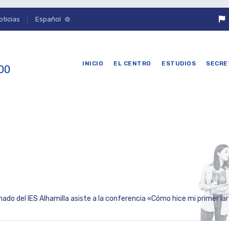
oticias
Español
INICIO
EL CENTRO
ESTUDIOS
SECRE
 00
do del IES Alhamilla asiste a la conferencia «Cómo hice mi primer largo» de