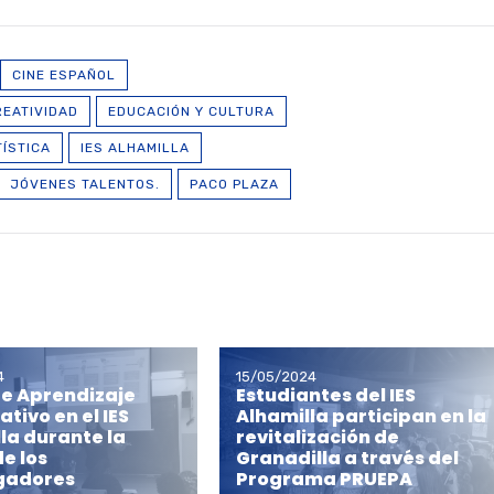
CINE ESPAÑOL
REATIVIDAD
EDUCACIÓN Y CULTURA
ÍSTICA
IES ALHAMILLA
JÓVENES TALENTOS.
PACO PLAZA
4
15/05/2024
de Aprendizaje
Estudiantes del IES
tivo en el IES
Alhamilla participan en la
la durante la
revitalización de
e los
Granadilla a través del
igadores
Programa PRUEPA