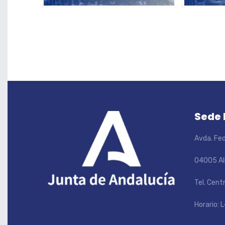
Sede
Avda. Fed
04005 Al
Tel. Cent
Horario: L