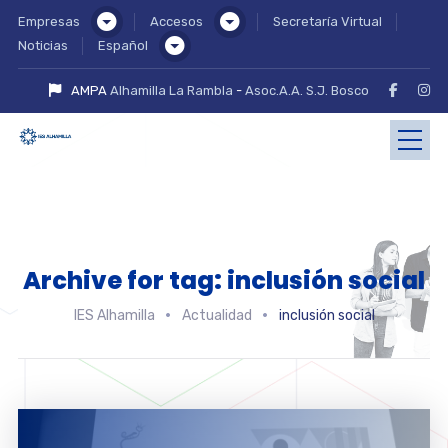
Empresas
Accesos
Secretaría Virtual
Noticias
Español
AMPA
Alhamilla La Rambla
-
Asoc.A.A. S.J. Bosco
Archive for tag: inclusión social
IES Alhamilla
Actualidad
inclusión social