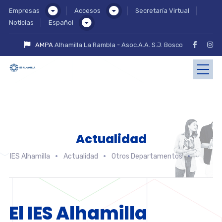
Empresas
Accesos
Secretaría Virtual
Noticias
Español
AMPA
Alhamilla La Rambla
-
Asoc.A.A. S.J. Bosco
Actualidad
IES Alhamilla
Actualidad
Otros Departamentos
El IES Alhamilla