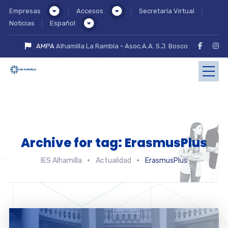
Empresas
Accesos
Secretaría Virtual
Noticias
Español
AMPA
Alhamilla La Rambla
-
Asoc.A.A. S.J. Bosco
Archive for tag: ErasmusPlus
IES Alhamilla
Actualidad
ErasmusPlus