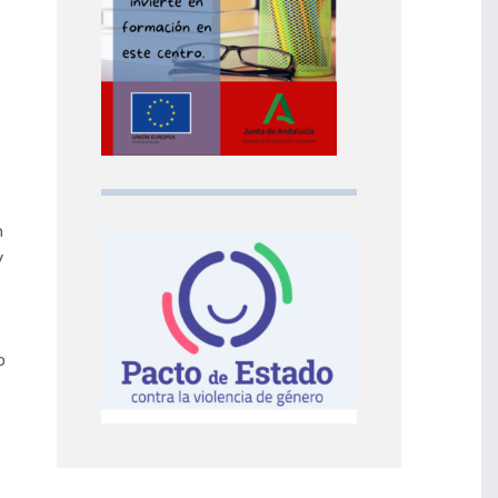
n
y
o