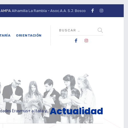
AMPA
Alhamilla La Rambla
-
Asoc.A.A. S.J. Bosco
TARÍA
ORIENTACIÓN
Actualidad
 Erasmus+ a Italia y Francia