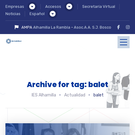
Empresas
Accesos
Secretaría Virtual
Noticias
Español
AMPA
Alhamilla La Rambla
-
Asoc.A.A. S.J. Bosco
Archive for tag: balet
IES Alhamilla
Actualidad
balet