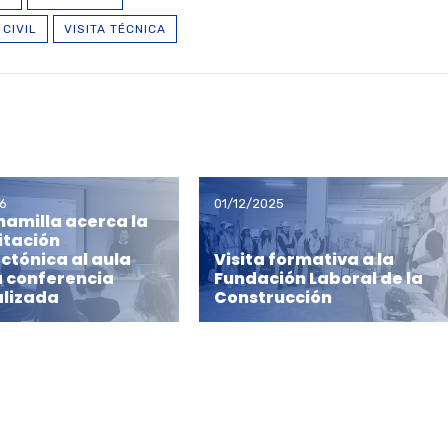
CIVIL
VISITA TÉCNICA
6
01/12/2025
lhamilla acerca la
itación
ctónica al aula
Visita formativa a la
a conferencia
Fundación Laboral de la
alizada
Construcción