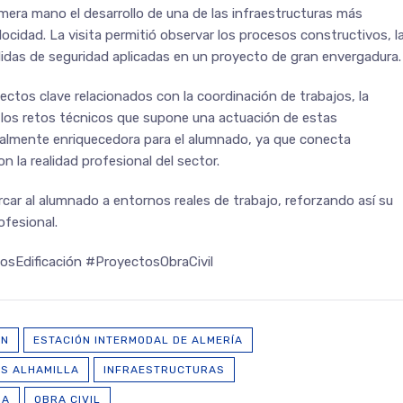
mera mano el desarrollo de una de las infraestructuras más
elocidad. La visita permitió observar los procesos constructivos, l
edidas de seguridad aplicadas en un proyecto de gran envergadura.
ectos clave relacionados con la coordinación de trabajos, la
 y los retos técnicos que supone una actuación de estas
cialmente enriquecedora para el alumnado, ya que conecta
 la realidad profesional del sector.
ar al alumnado a entornos reales de trabajo, reforzando así su
ofesional.
osEdificación #ProyectosObraCivil
ÓN
ESTACIÓN INTERMODAL DE ALMERÍA
ES ALHAMILLA
INFRAESTRUCTURAS
IA
OBRA CIVIL