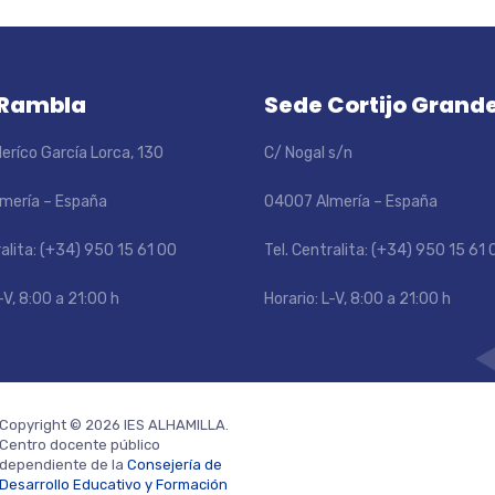
 Rambla
Sede Cortijo Grand
eríco García Lorca, 130
C/ Nogal s/n
mería – España
04007 Almería – España
ralita: (+34) 950 15 61 00
Tel. Centralita: (+34) 950 15 61 
-V, 8:00 a 21:00 h
Horario: L-V, 8:00 a 21:00 h
Copyright © 2026 IES ALHAMILLA.
Centro docente público
dependiente de la
Consejería de
Desarrollo Educativo y Formación