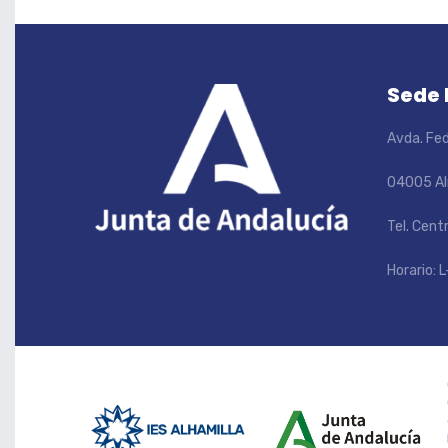
Sede
Avda. Fed
04005 Al
Tel. Cent
Horario: L