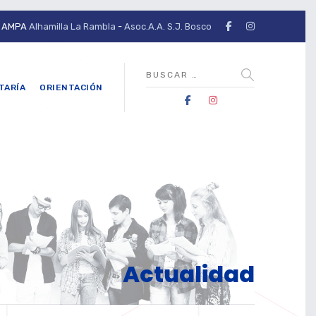
AMPA
Alhamilla La Rambla
-
Asoc.A.A. S.J. Bosco
TARÍA
ORIENTACIÓN
Actualidad