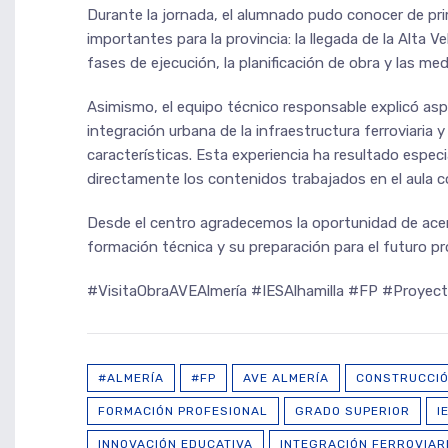
Durante la jornada, el alumnado pudo conocer de pri
importantes para la provincia: la llegada de la Alta V
fases de ejecución, la planificación de obra y las m
Asimismo, el equipo técnico responsable explicó asp
integración urbana de la infraestructura ferroviaria
características. Esta experiencia ha resultado espe
directamente los contenidos trabajados en el aula con
Desde el centro agradecemos la oportunidad de acerc
formación técnica y su preparación para el futuro pr
#VisitaObraAVEAlmería #IESAlhamilla #FP #Proyect
#ALMERÍA
#FP
AVE ALMERÍA
CONSTRUCCI
FORMACIÓN PROFESIONAL
GRADO SUPERIOR
I
INNOVACIÓN EDUCATIVA
INTEGRACIÓN FERROVIAR