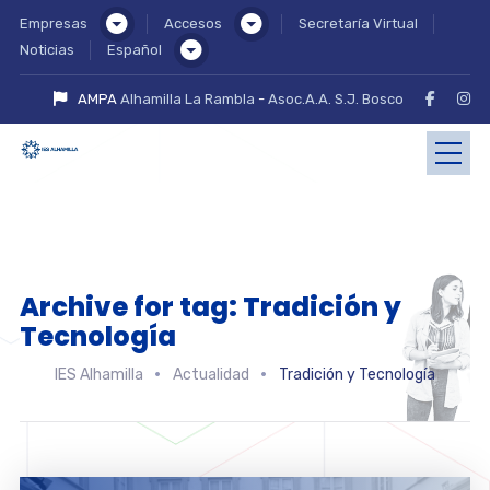
Empresas
Accesos
Secretaría Virtual
Noticias
Español
AMPA
Alhamilla La Rambla
-
Asoc.A.A. S.J. Bosco
Archive for tag: Tradición y
Tecnología
IES Alhamilla
Actualidad
Tradición y Tecnología