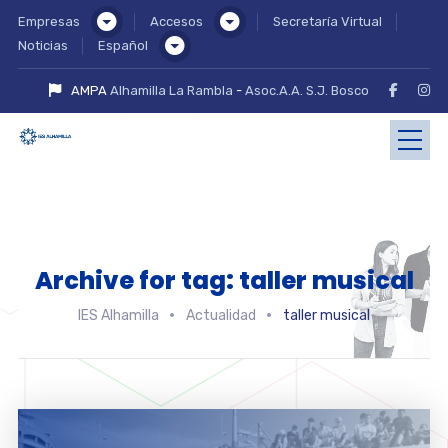
Empresas
Accesos
Secretaría Virtual
Noticias
Español
AMPA
Alhamilla La Rambla
-
Asoc.A.A. S.J. Bosco
Archive for tag: taller musical
IES Alhamilla
Actualidad
taller musical