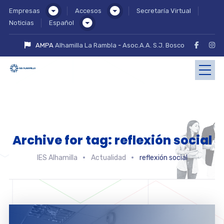
Empresas
Accesos
Secretaría Virtual
Noticias
Español
AMPA
Alhamilla La Rambla
-
Asoc.A.A. S.J. Bosco
Archive for tag: reflexión social
IES Alhamilla
Actualidad
reflexión social