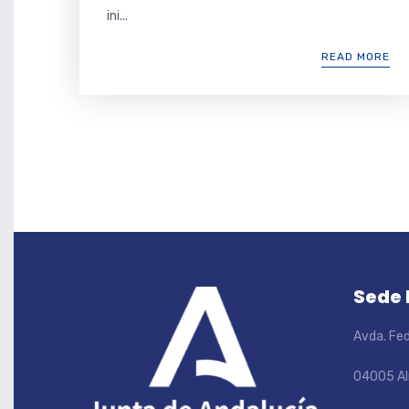
ini...
READ MORE
Sede
Avda. Fed
04005 Al