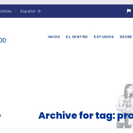
oticias
Español
INICIO
EL CENTRO
ESTUDIOS
SECRE
 00
Archive for tag: pr
a