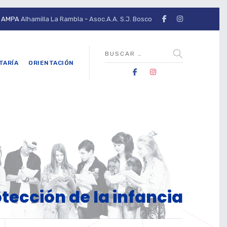
AMPA
Alhamilla La Rambla
-
Asoc.A.A. S.J. Bosco
TARÍA
ORIENTACIÓN
otección de la infancia