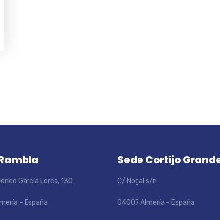
 Rambla
Sede Cortijo Grand
eríco García Lorca, 130
C/ Nogal s/n
mería – España
04007 Almería – España