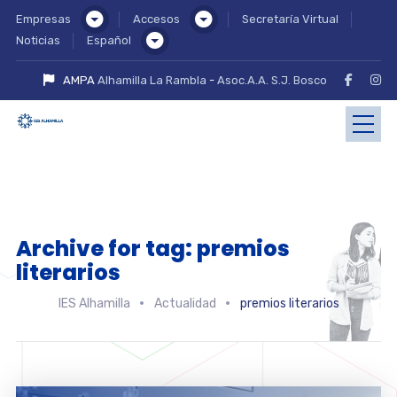
Empresas
Accesos
Secretaría Virtual
Noticias
Español
AMPA
Alhamilla La Rambla
-
Asoc.A.A. S.J. Bosco
Archive for tag: premios
literarios
IES Alhamilla
Actualidad
premios literarios