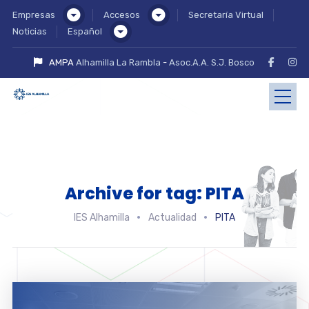
Empresas
Accesos
Secretaría Virtual
Noticias
Español
AMPA
Alhamilla La Rambla
-
Asoc.A.A. S.J. Bosco
Archive for tag: PITA
IES Alhamilla
Actualidad
PITA