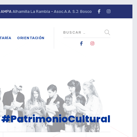
AMPA
Alhamilla La Rambla
-
Asoc.A.A. S.J. Bosco
TARÍA
ORIENTACIÓN
: #PatrimonioCultural