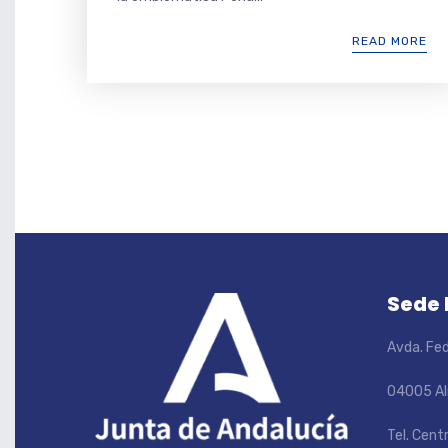
READ MORE
Sede
Avda. Fed
04005 Al
Tel. Cent