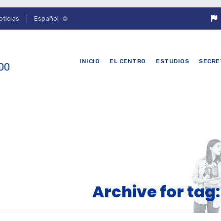
oticias
Español
INICIO
EL CENTRO
ESTUDIOS
SECRE
 00
Archive for tag