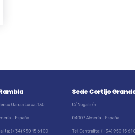
 Rambla
Sede Cortijo Grand
eríco García Lorca, 130
C/ Nogal s/n
mería – España
04007 Almería – España
ralita: (+34) 950 15 61 00
Tel. Centralita: (+34) 950 15 61 