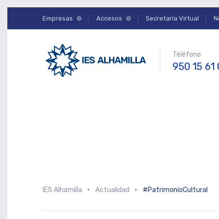
Empresas
Accesos
Secretaría Virtual
N
Teléfono
950 15 61
IES Alhamilla
Actualidad
#PatrimonioCultural