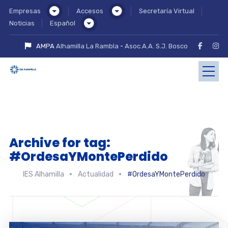
Empresas
Accesos
Secretaría Virtual
Noticias
Español
AMPA
Alhamilla La Rambla
-
Asoc.A.A. S.J. Bosco
Archive for tag:
#OrdesaYMontePerdido
IES Alhamilla
Actualidad
#OrdesaYMontePerdido