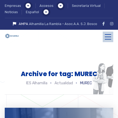
Empresas
Accesos
Secretaría Virtual
Noticias
Español
AMPA
Alhamilla La Rambla
-
Asoc.A.A. S.J. Bosco
Archive for tag: MUREC
IES Alhamilla
Actualidad
MUREC