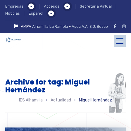
Empresas
Accesos
Secretaría Virtual
Noticias
Español
AMPA
Alhamilla La Rambla
-
Asoc.A.A. S.J. Bosco
Archive for tag: Miguel
Hernández
IES Alhamilla
Actualidad
Miguel Hernández