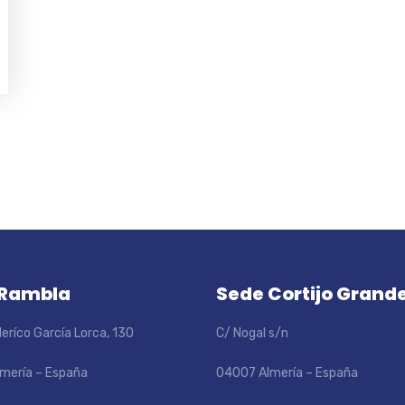
 Rambla
Sede Cortijo Grand
eríco García Lorca, 130
C/ Nogal s/n
mería – España
04007 Almería – España