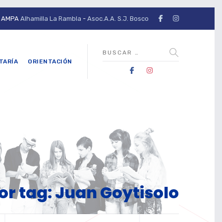
AMPA
Alhamilla La Rambla
-
Asoc.A.A. S.J. Bosco
TARÍA
ORIENTACIÓN
or tag: Juan Goytisolo