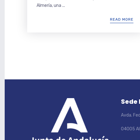
Almería, una ...
READ MORE
Sede
Avda. Fed
04005 Al