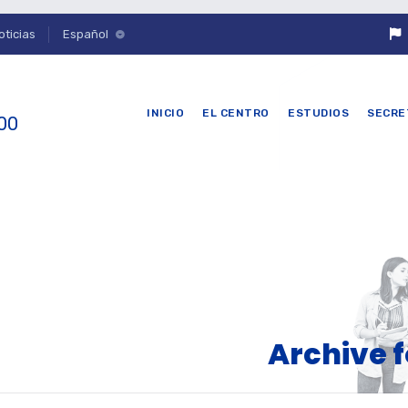
oticias
Español
INICIO
EL CENTRO
ESTUDIOS
SECRE
 00
Archive f