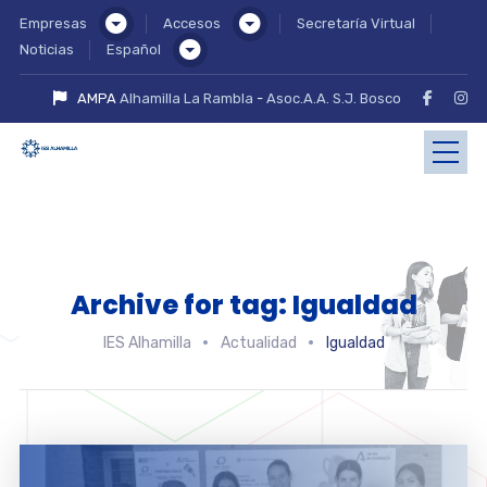
Empresas
Accesos
Secretaría Virtual
Noticias
Español
AMPA
Alhamilla La Rambla
-
Asoc.A.A. S.J. Bosco
Archive for tag: Igualdad
IES Alhamilla
Actualidad
Igualdad