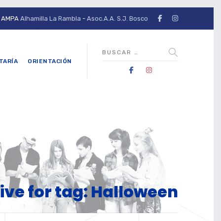
AMPA
Alhamilla La Rambla
-
Asoc.A.A. S.J. Bosco
TARÍA
ORIENTACIÓN
ive for tag: Halloween