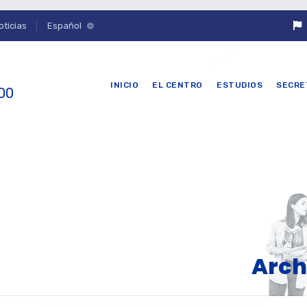
oticias
Español
INICIO
EL CENTRO
ESTUDIOS
SECRE
 00
Arch