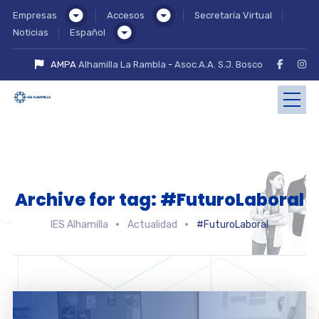
Empresas
Accesos
Secretaría Virtual
Noticias
Español
AMPA
Alhamilla La Rambla
-
Asoc.A.A. S.J. Bosco
Archive for tag: #FuturoLaboral
IES Alhamilla
Actualidad
#FuturoLaboral