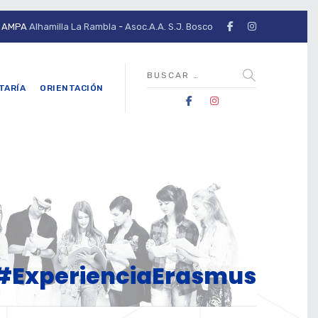
AMPA
Alhamilla La Rambla
-
Asoc.A.A. S.J. Bosco
TARÍA
ORIENTACIÓN
: #ExperienciaErasmus