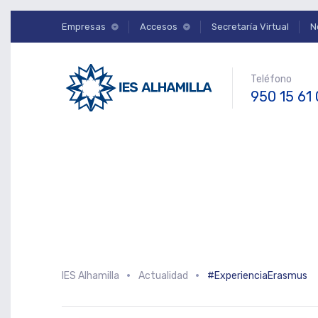
Empresas
Accesos
Secretaría Virtual
N
Teléfono
950 15 61
IES Alhamilla
Actualidad
#ExperienciaErasmus