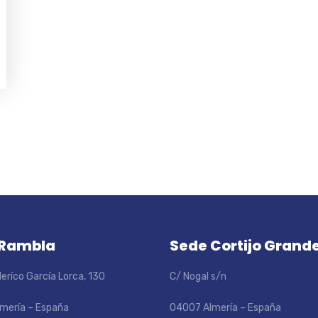
 Rambla
Sede Cortijo Grand
eríco García Lorca, 130
C/ Nogal s/n
mería – España
04007 Almería – España