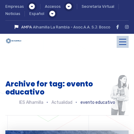
Empresas
Accesos
Secretaría Virtual
Noticias
Español
AMPA
Alhamilla La Rambla
-
Asoc.A.A. S.J. Bosco
Archive for tag: evento
educativo
IES Alhamilla
Actualidad
evento educativo