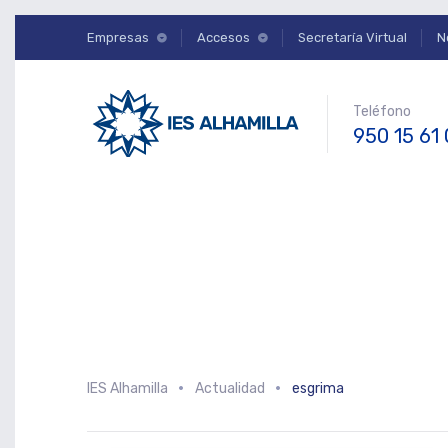
Empresas
Accesos
Secretaría Virtual
N
Teléfono
950 15 61
IES Alhamilla
Actualidad
esgrima