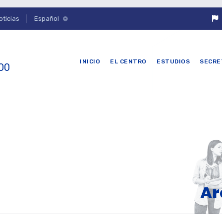
oticias
Español
INICIO
EL CENTRO
ESTUDIOS
SECRE
 00
Ar