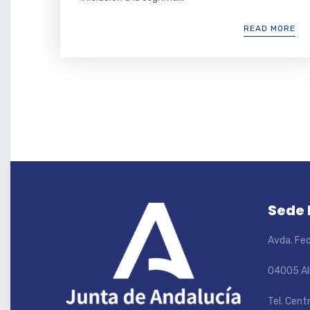
READ MORE
Sede
Avda. Fed
04005 Al
Tel. Cent