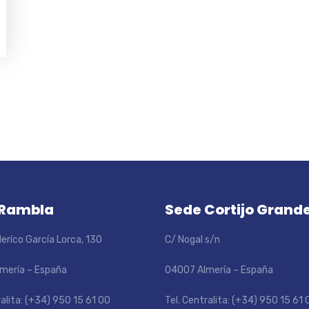
 Rambla
Sede Cortijo Grand
eríco García Lorca, 130
C/ Nogal s/n
mería – España
04007 Almería – España
ralita: (+34) 950 15 61 00
Tel. Centralita: (+34) 950 15 61 