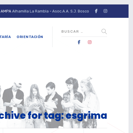
AMPA
Alhamilla La Rambla
-
Asoc.A.A. S.J. Bosco
TARÍA
ORIENTACIÓN
chive for tag: esgrima