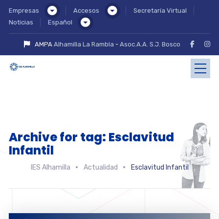
Empresas
Accesos
Secretaría Virtual
Noticias
Español
AMPA
Alhamilla La Rambla
-
Asoc.A.A. S.J. Bosco
Archive for tag: Esclavitud
Infantil
IES Alhamilla
Actualidad
Esclavitud Infantil