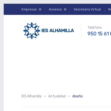
Empresas
Accesos
Secretaría Virtual
N
Teléfono
950 15 61
IES Alhamilla
Actualidad
diseño