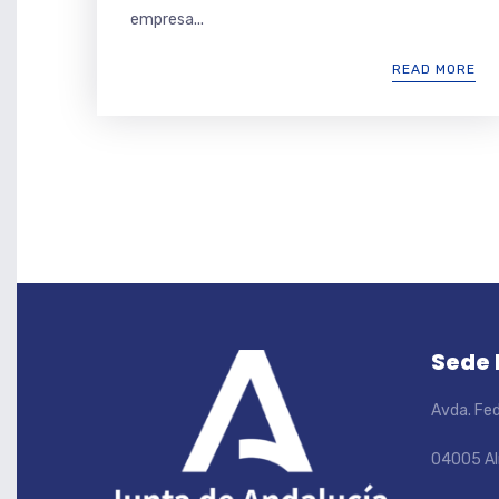
empresa...
READ MORE
Sede
Avda. Fed
04005 Al