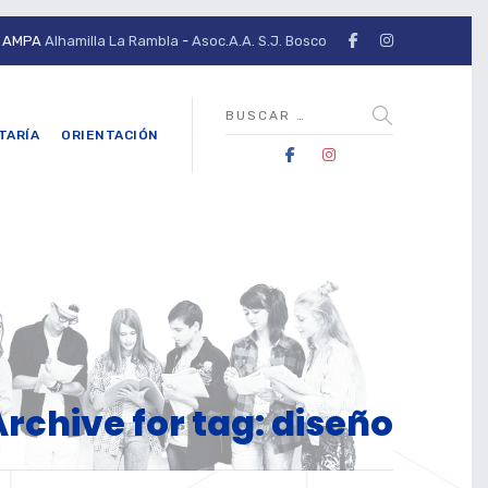
AMPA
Alhamilla La Rambla
-
Asoc.A.A. S.J. Bosco
TARÍA
ORIENTACIÓN
Archive for tag: diseño