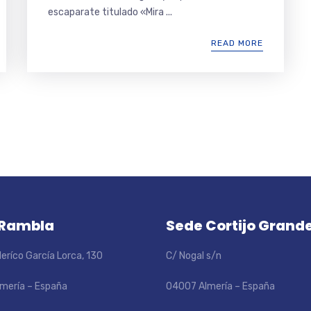
escaparate titulado «Mira ...
READ MORE
 Rambla
Sede Cortijo Grand
eríco García Lorca, 130
C/ Nogal s/n
mería – España
04007 Almería – España