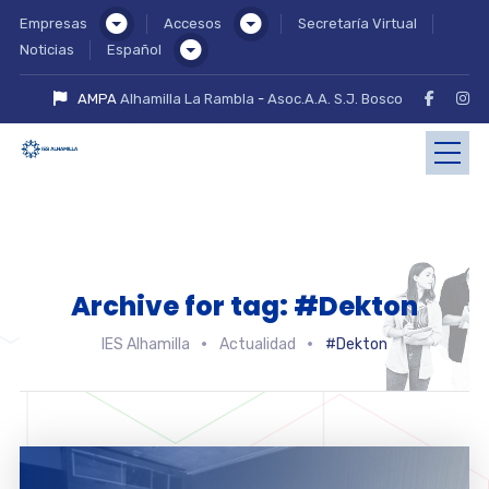
Empresas
Accesos
Secretaría Virtual
Noticias
Español
AMPA
Alhamilla La Rambla
-
Asoc.A.A. S.J. Bosco
Archive for tag: #Dekton
IES Alhamilla
Actualidad
#Dekton