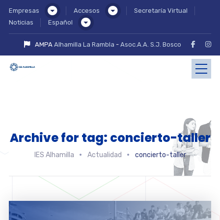
Empresas
Accesos
Secretaría Virtual
Noticias
Español
AMPA
Alhamilla La Rambla
-
Asoc.A.A. S.J. Bosco
Archive for tag: concierto-taller
IES Alhamilla
Actualidad
concierto-taller