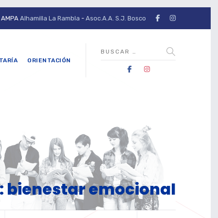
AMPA
Alhamilla La Rambla
-
Asoc.A.A. S.J. Bosco
TARÍA
ORIENTACIÓN
g: bienestar emocional