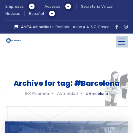
Empresas
Accesos
Secretaría Virtual
Noticias
Español
AMPA
Alhamilla La Rambla
-
Asoc.A.A. S.J. Bosco
Archive for tag: #Barcelona
IES Alhamilla
Actualidad
#Barcelona