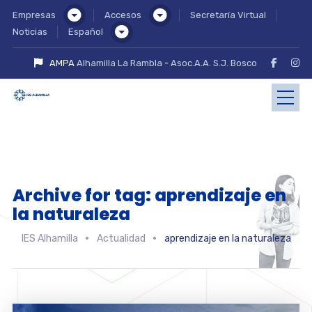
Empresas
Accesos
Secretaría Virtual
Noticias
Español
AMPA
Alhamilla La Rambla
-
Asoc.A.A. S.J. Bosco
Archive for tag: aprendizaje en
la naturaleza
IES Alhamilla
Actualidad
aprendizaje en la naturaleza