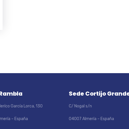
 Rambla
Sede Cortijo Grand
eríco García Lorca, 130
C/ Nogal s/n
mería – España
04007 Almería – España