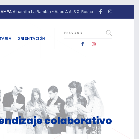
AMPA
Alhamilla La Rambla
-
Asoc.A.A. S.J. Bosco
TARÍA
ORIENTACIÓN
rendizaje colaborativo