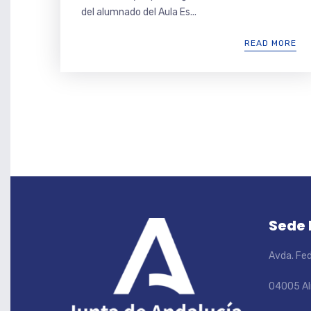
del alumnado del Aula Es...
READ MORE
Sede
Avda. Fed
04005 Al