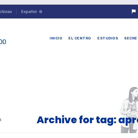
oticias
Español
INICIO
EL CENTRO
ESTUDIOS
SECRE
 00
Archive for tag: ap
o