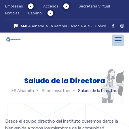
Empresas
Accesos
Secretaría Virtual
Noticias
Español
AMPA
Alhamilla La Rambla
-
Asoc.A.A. S.J. Bosco
Saludo de la Directora
IES Alhamilla
Sobre nosotros
Saludo de la Directora
Desde el equipo directivo del instituto queremos daros la
bienvenida a todos los miembros de la comunidad