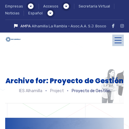
Empresas
Accesos
Secretaría Virtual
Noticias
Español
AMPA
Alhamilla La Rambla
-
Asoc.A.A. S.J. Bosco
Archive for: Proyecto de Gestión
IES Alhamilla
Project
Proyecto de Gestión