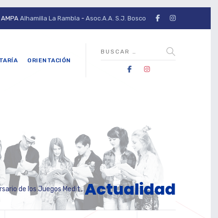
AMPA
Alhamilla La Rambla
-
Asoc.A.A. S.J. Bosco
TARÍA
ORIENTACIÓN
Actualidad
 de los Juegos Mediterráneos