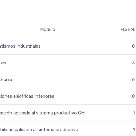
o
Módulo
H.SEM.
ismos industriales
8
nica
3
tecnia
6
ciones eléctricas interiores
8
ización aplicada al sistema productivo GM
1
bilidad aplicada al sistema productivo
1