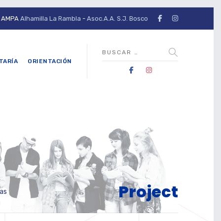
AMPA
Alhamilla La Rambla
-
Asoc.A.A. S.J. Bosco
TARÍA
ORIENTACIÓN
Project
cas