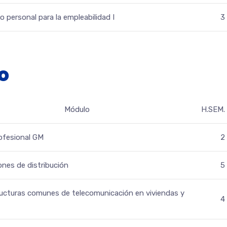
io personal para la empleabilidad I
3
o
Módulo
H.SEM.
rofesional GM
2
ones de distribución
5
ructuras comunes de telecomunicación en viviendas y
4