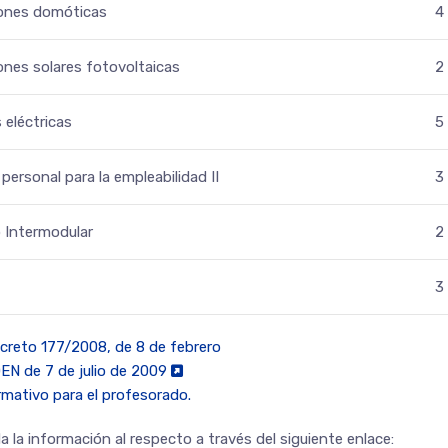
iones domóticas
4
ones solares fotovoltaicas
2
 eléctricas
5
o personal para la empleabilidad II
3
 Intermodular
2
3
creto 177/2008, de 8 de febrero
N de 7 de julio de 2009
ormativo para el profesorado.
 la información al respecto a través del siguiente enlace: