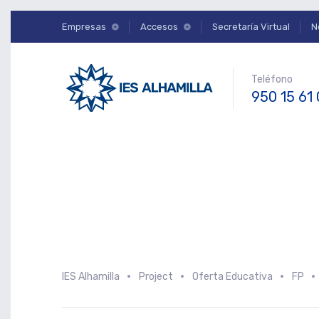
Empresas
Accesos
Secretaría Virtual
N
Teléfono
950 15 61
IES Alhamilla
Project
Oferta Educativa
FP