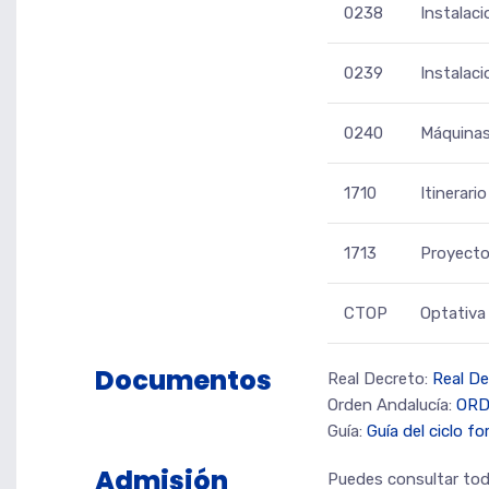
0238
Instalac
0239
Instalaci
0240
Máquinas
1710
Itinerari
1713
Proyecto
CTOP
Optativa
Documentos
Real Decreto:
Real De
Orden Andalucía:
ORDE
Guía:
Guía del ciclo f
Admisión
Puedes consultar toda