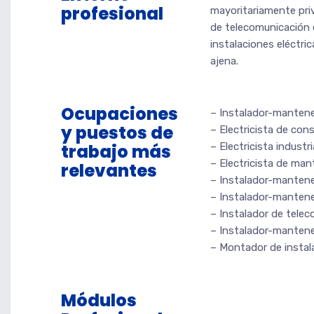
profesional
mayoritariamente pri
de telecomunicación e
instalaciones eléctri
ajena.
Ocupaciones
– Instalador-mantened
y puestos de
– Electricista de cons
trabajo más
– Electricista industria
– Electricista de man
relevantes
– Instalador-manten
– Instalador-mantene
– Instalador de telec
– Instalador-mantened
– Montador de instala
Módulos