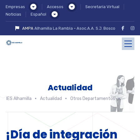
Empresas
Accesos
Secretaría Virtual
Noticias
Español
AMPA
Alhamilla La Rambla
-
Asoc.A.A. S.J. Bosco
Actualidad
IES Alhamilla
Actualidad
Otros Departamentos
¡Día de integración